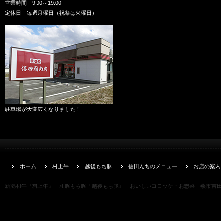
営業時間 9:00～19:00
定休日 毎週月曜日（祝祭は火曜日）
駐車場が大変広くなりました！
ホーム
村上牛
越後もち豚
信田んちのメニュー
お店の案内
新潟和牛『村上牛』 和豚もち豚『越後もち豚』 おいしいコロッケ・お惣菜 燕市吉