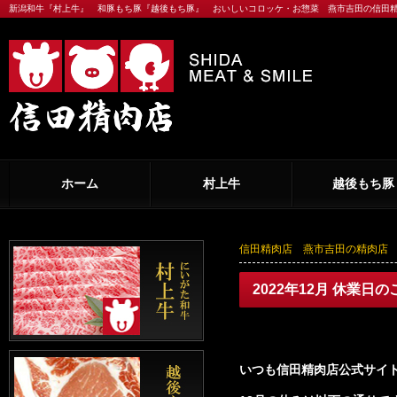
新潟和牛『村上牛』 和豚もち豚『越後もち豚』 おいしいコロッケ・お惣菜 燕市吉田の信田
ホーム
村上牛
越後もち豚
信田精肉店 燕市吉田の精肉店
2022年12月 休業日
いつも信田精肉店公式サイ