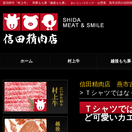
新潟和牛『村上牛』 和豚もち豚『越後もち豚』 おいしいコロッケ・お惣菜 燕市吉田の信田
ホーム
村上牛
越後もち豚
信田精肉店 燕市
> Ｔシャツでは
Ｔシャツで
ど可愛いカ