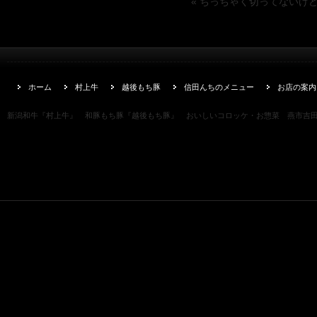
« ちっちゃく切ってないけ
ホーム
村上牛
越後もち豚
信田んちのメニュー
お店の案内
新潟和牛『村上牛』 和豚もち豚『越後もち豚』 おいしいコロッケ・お惣菜 燕市吉