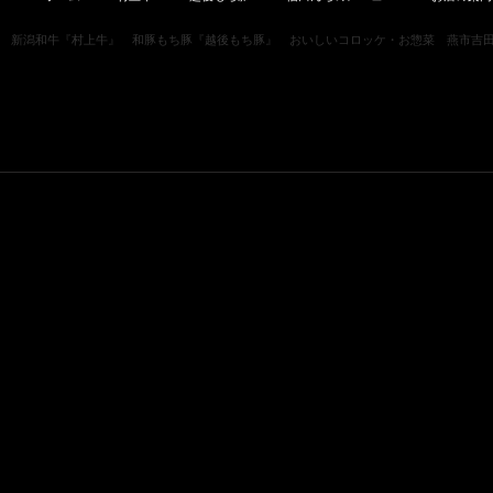
新潟和牛『村上牛』 和豚もち豚『越後もち豚』 おいしいコロッケ・お惣菜 燕市吉