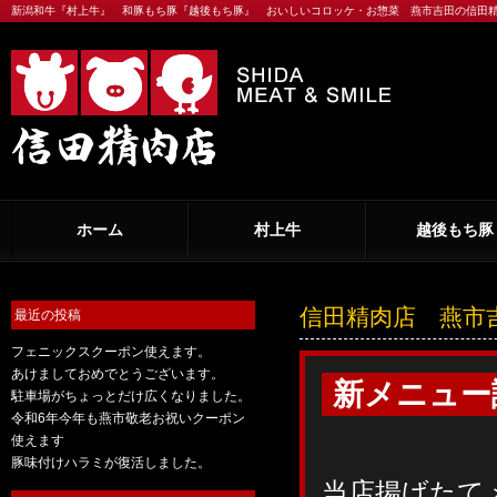
新潟和牛『村上牛』 和豚もち豚『越後もち豚』 おいしいコロッケ・お惣菜 燕市吉田の信田
ホーム
村上牛
越後もち豚
信田精肉店 燕市
最近の投稿
フェニックスクーポン使えます。
あけましておめでとうございます。
新メニュー
駐車場がちょっとだけ広くなりました。
令和6年今年も燕市敬老お祝いクーポン
使えます
豚味付けハラミが復活しました。
当店揚げたて